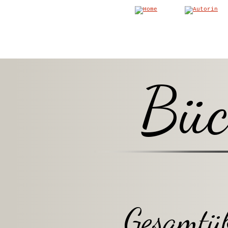
Büc
Gesamtüb